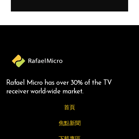
Rafael Micro has over 30% of the TV
receiver world-wide market.
首頁
焦點新聞
下載專區