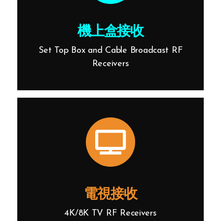
機上盒接收
Set Top Box and Cable Broadcast RF
Receivers
電視接收
4K/8K TV RF Receivers