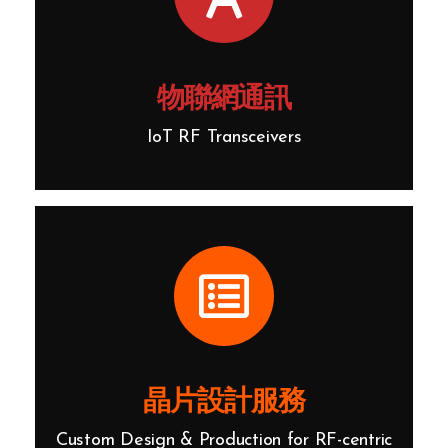
物聯網通訊
IoT RF Transceivers
晶片設計服務
Custom Design & Production for RF-centric