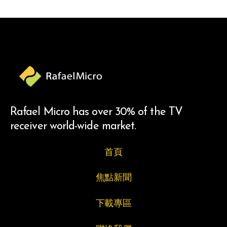
Rafael Micro has over 30% of the TV
receiver world-wide market.
首頁
焦點新聞
下載專區