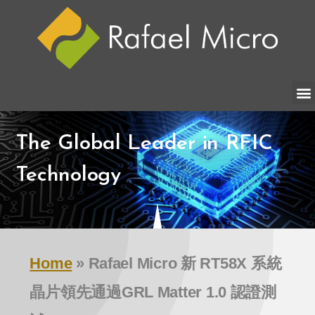
The Global Leader in RFIC
Technology
Home
»
Rafael Micro 新 RT58X 系統
晶片領先通過GRL Matter 1.0 認證測