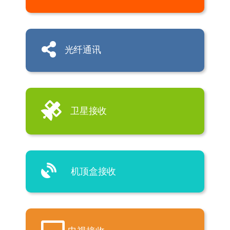
光纤通讯
卫星接收
机顶盒接收