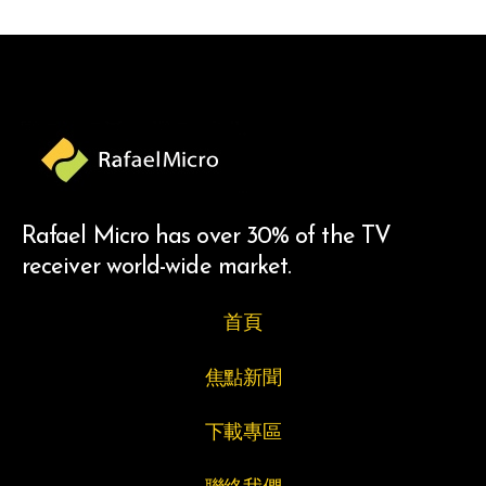
Rafael Micro has over 30% of the TV
receiver world-wide market.
首頁
焦點新聞
下載專區